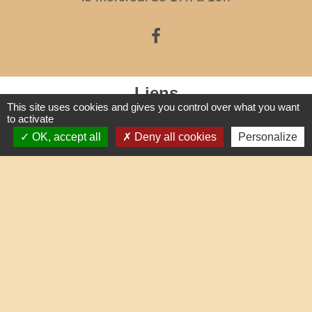
Liens
This site uses cookies and gives you control over what you want
to activate
Oise mobilité
OK, accept all
Deny all cookies
Personalize
Service Public
Agence nationale des titres sécurisés
Partenaires institutionnels
Communauté d'Agglo du Beauvaisis
Département de l'Oise
Région Hauts-de-France