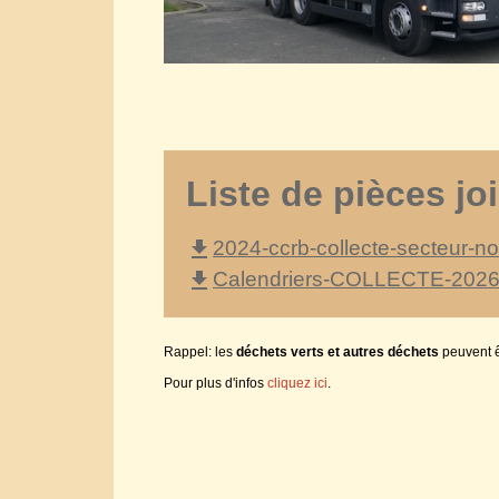
Liste de pièces jo
file_download
2024-ccrb-collecte-secteur-no
file_download
Calendriers-COLLECTE-2026 L
Rappel: les
déchets verts et autres déchets
peuvent êt
Pour plus d'infos
cliquez ici
.