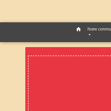
home
Notre comm