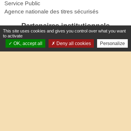
Service Public
Agence nationale des titres sécurisés
Partenaires institutionnels
This site uses cookies and gives you control over what you want
to activate
Communauté d'Agglo du Beauvaisis
OK, accept all
Deny all cookies
Personalize
Département de l'Oise
Région Hauts-de-France
Site réalisé par KOM Conseil
Mentions légales
-
Politique de confidentialité
-
Accessibilité
-
Plan du site
-
Gestion des cookies