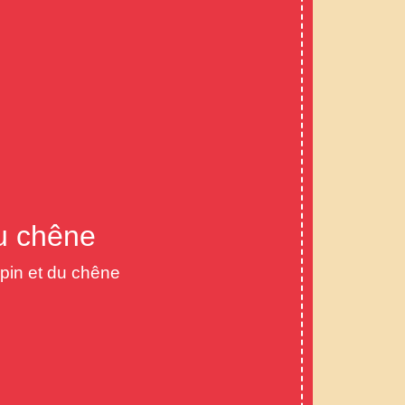
du chêne
pin et du chêne