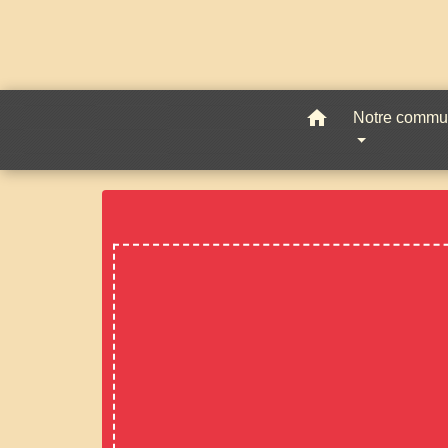
home
Notre comm