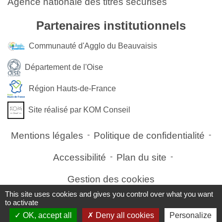
Agence nationale des titres sécurisés
Partenaires institutionnels
Communauté d'Agglo du Beauvaisis
Département de l'Oise
Région Hauts-de-France
Site réalisé par KOM Conseil
Mentions légales
-
Politique de confidentialité
-
Accessibilité
-
Plan du site
-
Gestion des cookies
This site uses cookies and gives you control over what you want
to activate
OK, accept all
Deny all cookies
Personalize
Site créé en partenariat avec Réseau des Communes