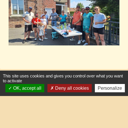
This site uses cookies and gives you control over what you want
to activate
Contacts
OK, accept all
Deny all cookies
Personalize
Commune de Lafraye
19, rue de l'Eglise
60510 Lafraye - FRANCE
+33 3 44 80 47 31