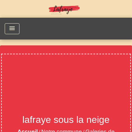
menu
lafraye sous la neige
Accueil
Notre commune
Galeries de
/
/