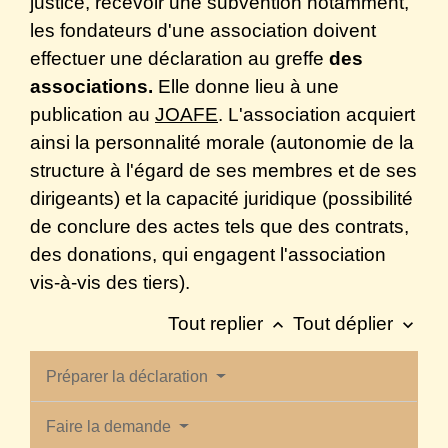
justice, recevoir une subvention notamment,
les fondateurs d'une association doivent
effectuer une déclaration au greffe
des
associations.
Elle donne lieu à une
publication au
JOAFE
. L'association acquiert
ainsi la personnalité morale (autonomie de la
structure à l'égard de ses membres et de ses
dirigeants) et la capacité juridique (possibilité
de conclure des actes tels que des contrats,
des donations, qui engagent l'association
vis-à-vis des tiers).
Tout replier
Tout déplier
keyboard_arrow_up
keyboard_arrow_down
Préparer la déclaration
Faire la demande