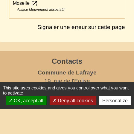
open_in_new
Moselle
Alsace Mouvement associatif
Signaler une erreur sur cette page
Contacts
Commune de Lafraye
19, rue de l'Eglise
This site uses cookies and gives you control over what you want
60510 Lafraye - FRANCE
to activate
+33 3 44 80 47 31
OK, accept all
Deny all cookies
Personalize
Contact par formulaire
horaires d'ouverture au public
le mercredi de 17h à 19h