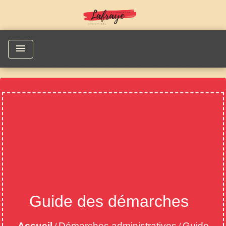
menu
Guide des démarches
Accueil
Démarches administratives
Guide