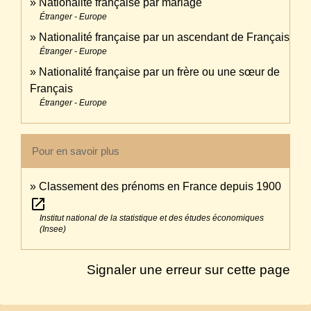
Nationalité française par mariage
Étranger - Europe
Nationalité française par un ascendant de Français
Étranger - Europe
Nationalité française par un frère ou une sœur de
Français
Étranger - Europe
Pour en savoir plus
Classement des prénoms en France depuis 1900
open_in_new
Institut national de la statistique et des études économiques
(Insee)
Signaler une erreur sur cette page