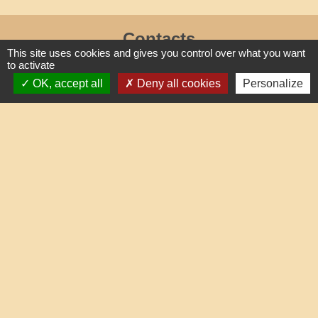
Contacts
This site uses cookies and gives you control over what you want
Commune de Lafraye
to activate
OK, accept all
Deny all cookies
Personalize
19, rue de l'Eglise
60510 Lafraye - FRANCE
+33 3 44 80 47 31
Contact par formulaire
horaires d'ouverture au public
le mercredi de 17h à 19h
Liens