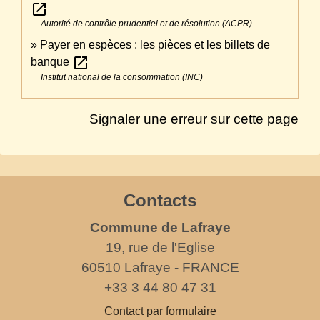
open_in_new
Autorité de contrôle prudentiel et de résolution (ACPR)
Payer en espèces : les pièces et les billets de
open_in_new
banque
Institut national de la consommation (INC)
Signaler une erreur sur cette page
Contacts
Commune de Lafraye
19, rue de l'Eglise
60510 Lafraye - FRANCE
+33 3 44 80 47 31
Contact par formulaire