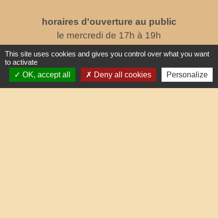
horaires d'ouverture au public
le mercredi de 17h à 19h
This site uses cookies and gives you control over what you want
to activate
OK, accept all
Deny all cookies
Personalize
Liens
Oise mobilité
Service Public
Agence nationale des titres sécurisés
Partenaires institutionnels
Communauté d'Agglo du Beauvaisis
Département de l'Oise