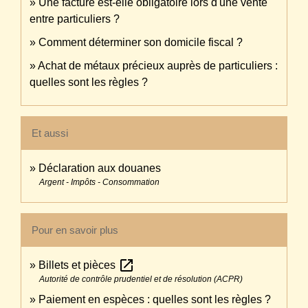
Une facture est-elle obligatoire lors d'une vente
entre particuliers ?
Comment déterminer son domicile fiscal ?
Achat de métaux précieux auprès de particuliers :
quelles sont les règles ?
Et aussi
Déclaration aux douanes
Argent - Impôts - Consommation
Pour en savoir plus
open_in_new
Billets et pièces
Autorité de contrôle prudentiel et de résolution (ACPR)
Paiement en espèces : quelles sont les règles ?