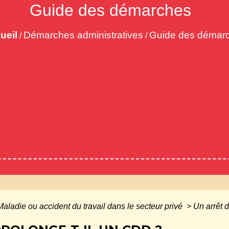
Guide des démarches
ueil
Démarches administratives
Guide des démar
/
/
Maladie ou accident du travail dans le secteur privé
>
Un arrêt d