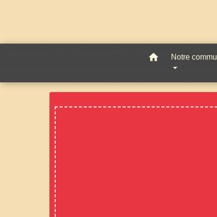
home
Notre comm