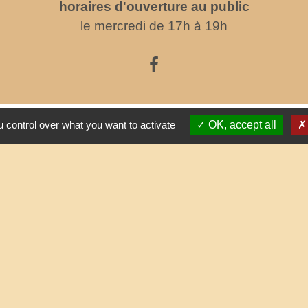
horaires d'ouverture au public
le mercredi de 17h à 19h
Partenai
 control over what you want to activate
OK, accept all
Commun
Départe
res sécurisés
Région
Site r
tique de confidentialité
-
Accessibilité
-
Plan du site