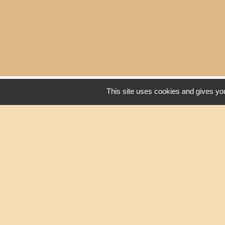
Liens
This site uses cookies and gives you
Oise mobilité
Service Public
Agence nationale des tit
Mentions légales
-
Poli