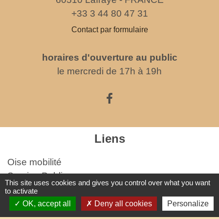
+33 3 44 80 47 31
Contact par formulaire
horaires d'ouverture au public
le mercredi de 17h à 19h
Liens
Oise mobilité
Service Public
This site uses cookies and gives you control over what you want
Agence nationale des titres sécurisés
to activate
OK, accept all
Deny all cookies
Personalize
Partenaires institutionnels