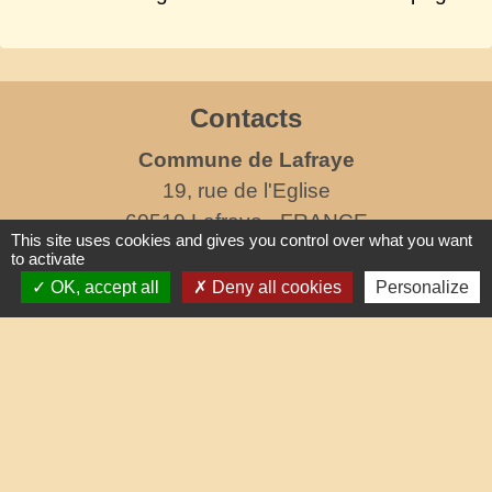
Contacts
Commune de Lafraye
19, rue de l'Eglise
60510 Lafraye - FRANCE
This site uses cookies and gives you control over what you want
+33 3 44 80 47 31
to activate
OK, accept all
Deny all cookies
Personalize
Contact par formulaire
horaires d'ouverture au public
le mercredi de 17h à 19h