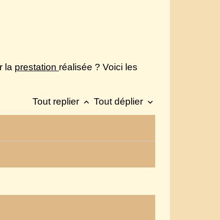
r la
prestation
réalisée ? Voici les
Tout replier
Tout déplier
keyboard_arrow_up
keyboard_arrow_down