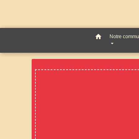
home
Notre comm