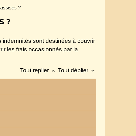
'assises ?
S ?
 indemnités sont destinées à couvrir
r les frais occasionnés par la
Tout replier
Tout déplier
keyboard_arrow_up
keyboard_arrow_down