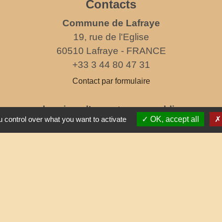
Contacts
Commune de Lafraye
19, rue de l'Eglise
60510 Lafraye - FRANCE
+33 3 44 80 47 31
Contact par formulaire
horaires d'ouverture au public
 control over what you want to activate
OK, accept all
le mercredi de 17h à 19h
Partenai
Commun