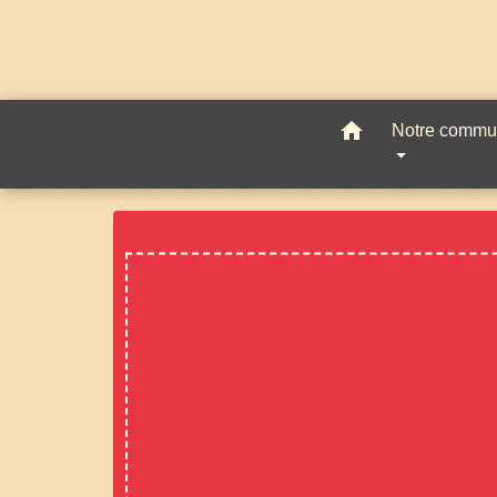
home
Notre comm