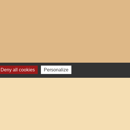
Deny all cookies
Personalize
res institutionnels
auté d'Agglo du Beauvaisis