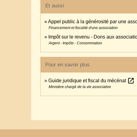
Et aussi
Appel public à la générosité par une ass
Financement et fiscalité d'une association
Impôt sur le revenu - Dons aux associati
Argent - Impôts - Consommation
Pour en savoir plus
open_in_new
Guide juridique et fiscal du mécénat
Ministère chargé de la vie associative