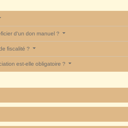
ficier d'un don manuel ?
de fiscalité ?
iation est-elle obligatoire ?