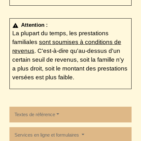
Attention :
warning
La plupart du temps, les prestations
familiales
sont soumises à conditions de
revenus
. C'est-à-dire qu'au-dessus d'un
certain seuil de revenus, soit la famille n'y
a plus droit, soit le montant des prestations
versées est plus faible.
Textes de référence
Services en ligne et formulaires