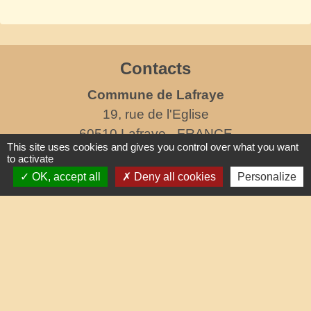
Contacts
Commune de Lafraye
19, rue de l'Eglise
60510 Lafraye - FRANCE
This site uses cookies and gives you control over what you want
+33 3 44 80 47 31
to activate
Contact par formulaire
OK, accept all
Deny all cookies
Personalize
horaires d'ouverture au public
le mercredi de 17h à 19h