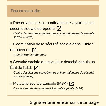
Pour en savoir plus
Présentation de la coordination des systèmes de
open_in_new
sécurité sociale européens
Centre des liaisons européennes et internationales de sécurité
sociale (Cleiss)
Coordination de la sécurité sociale dans l'Union
open_in_new
européenne
Commission européenne
Sécurité sociale du travailleur détaché depuis un
open_in_new
État de l'EEE
Centre des liaisons européennes et internationales de sécurité
sociale (Cleiss)
open_in_new
Mutualité sociale agricole (MSA)
Caisse centrale de la mutualité sociale agricole (MSA)
Signaler une erreur sur cette page