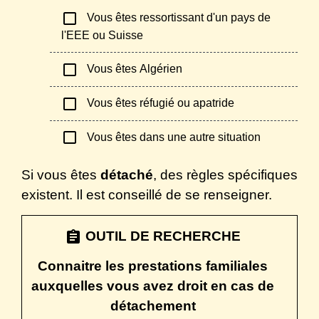
check_box_outline_blank
Vous êtes ressortissant d'un pays de
l'EEE ou Suisse
check_box_outline_blank
Vous êtes Algérien
check_box_outline_blank
Vous êtes réfugié ou apatride
check_box_outline_blank
Vous êtes dans une autre situation
Si vous êtes
détaché
, des règles spécifiques
existent. Il est conseillé de se renseigner.
assignment
OUTIL DE RECHERCHE
Connaitre les prestations familiales
auxquelles vous avez droit en cas de
détachement