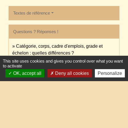
Textes de référence
Questions ? Réponses !
Catégorie, corps, cadre d'emplois, grade et
échelon : quelles différences ?
This site uses cookies and gives you control over what you want
to activate
OK, accept all
Deny all cookies
Personalize
Et aussi
Stage et titularisation du fonctionnaire
Travail - Formation
Signaler une erreur sur cette page