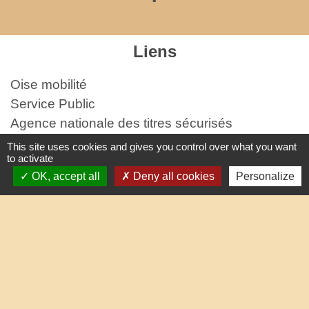
Liens
Oise mobilité
Service Public
Agence nationale des titres sécurisés
This site uses cookies and gives you control over what you want
Partenaires institutionnels
to activate
OK, accept all
Deny all cookies
Personalize
Communauté d'Agglo du Beauvaisis
Département de l'Oise
Région Hauts-de-France
Site réalisé par KOM Conseil
-
-