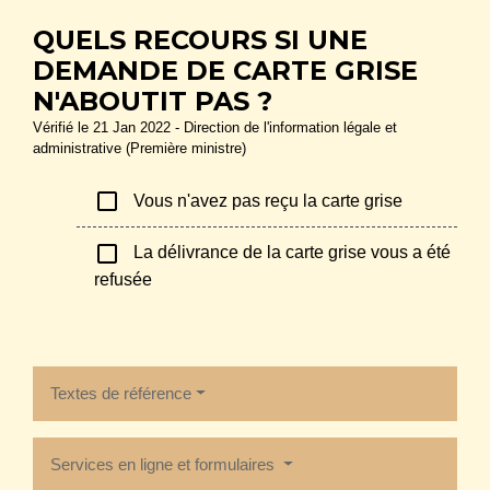
QUELS RECOURS SI UNE
DEMANDE DE CARTE GRISE
N'ABOUTIT PAS ?
Vérifié le 21 Jan 2022 - Direction de l'information légale et
administrative (Première ministre)
check_box_outline_blank
Vous n'avez pas reçu la carte grise
check_box_outline_blank
La délivrance de la carte grise vous a été
refusée
Textes de référence
Services en ligne et formulaires