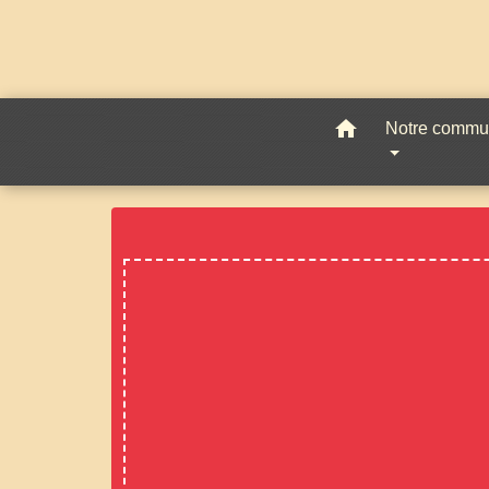
home
Notre comm