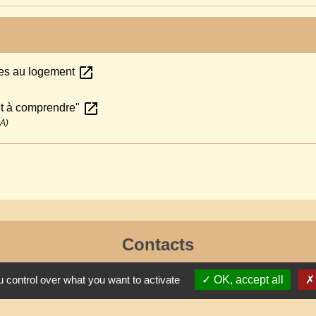
open_in_new
les au logement
open_in_new
 et à comprendre"
SA)
Contacts
Commune de Lafraye
 control over what you want to activate
OK, accept all
19, rue de l'Eglise
60510 Lafraye - FRANCE