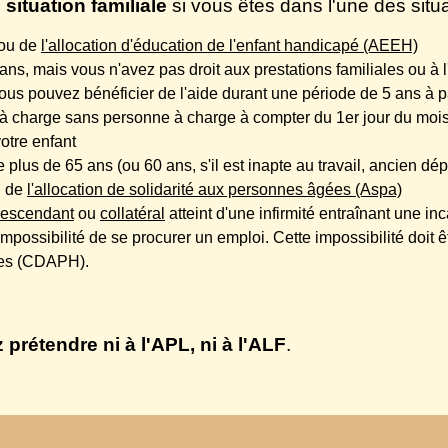
 situation familiale
si vous êtes dans l'une des situa
ou de
l'allocation d'éducation de l'enfant handicapé (AEEH)
ans, mais vous n'avez pas droit aux prestations familiales ou à
ous pouvez bénéficier de l'aide durant une période de 5 ans à pa
 à charge sans personne à charge à compter du 1
er
jour du mois 
votre enfant
 plus de 65 ans (ou 60 ans, s'il est inapte au travail, ancien d
d de
l'allocation de solidarité aux personnes âgées (Aspa)
escendant
ou
collatéral
atteint d'une infirmité entraînant une 
mpossibilité de se procurer un emploi. Cette impossibilité doit 
ées (CDAPH).
prétendre ni à l'APL, ni à l'ALF
.