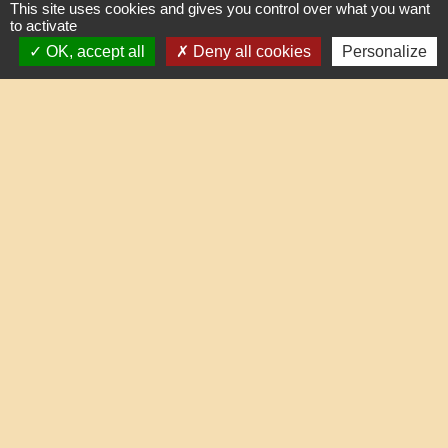
This site uses cookies and gives you control over what you want
to activate
OK, accept all
Deny all cookies
Personalize
Liens
Oise mobilité
Service Public
Agence nationale des titres sécurisés
Partenaires institutionnels
Communauté d'Agglo du Beauvaisis
Département de l'Oise
Région Hauts-de-France
Site réalisé par KOM Conseil