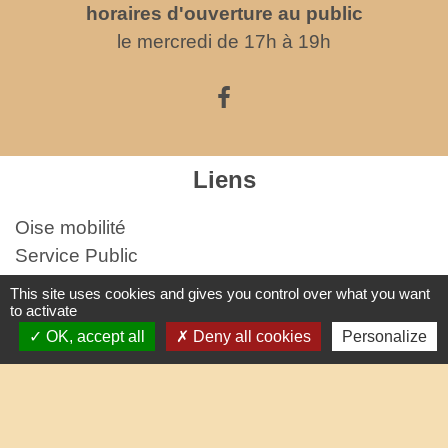
horaires d'ouverture au public
le mercredi de 17h à 19h
Liens
Oise mobilité
Service Public
Agence nationale des titres sécurisés
This site uses cookies and gives you control over what you want
to activate
Partenaires institutionnels
OK, accept all
Deny all cookies
Personalize
Communauté d'Agglo du Beauvaisis
Département de l'Oise