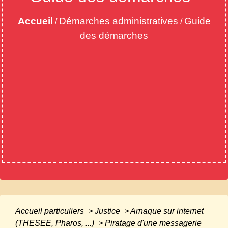
Accueil
Démarches administratives
Guide
/
/
des démarches
Accueil particuliers
>
Justice
>
Arnaque sur internet
(THESEE, Pharos, ...)
>
Piratage d'une messagerie