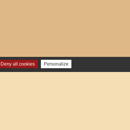
Deny all cookies
Personalize
res institutionnels
auté d'Agglo du Beauvaisis
ment de l'Oise