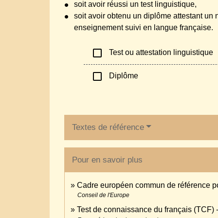
soit avoir réussi un test linguistique,
soit avoir obtenu un diplôme attestant u
enseignement suivi en langue française.
check_box_outline_blank
Test ou attestation linguistique
check_box_outline_blank
Diplôme
Textes de référence
Pour en savoir plus
Cadre européen commun de référence po
Conseil de l'Europe
Test de connaissance du français (TCF) 