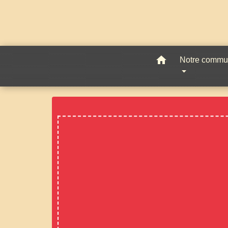
home
Notre comm