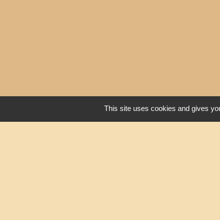
This site uses cookies and gives you
Liens
Oise mobilité
Service Public