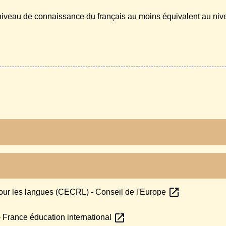
n niveau de connaissance du français au moins équivalent au ni
open_in_new
ur les langues (CECRL) - Conseil de l'Europe
open_in_new
- France éducation international