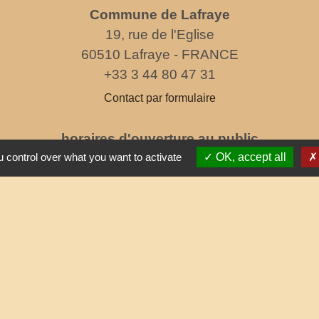
Commune de Lafraye
19, rue de l'Eglise
60510 Lafraye - FRANCE
+33 3 44 80 47 31
Contact par formulaire
horaires d'ouverture au public
le mercredi de 17h à 19h
 control over what you want to activate
OK, accept all
Partenai
Commun
Départe