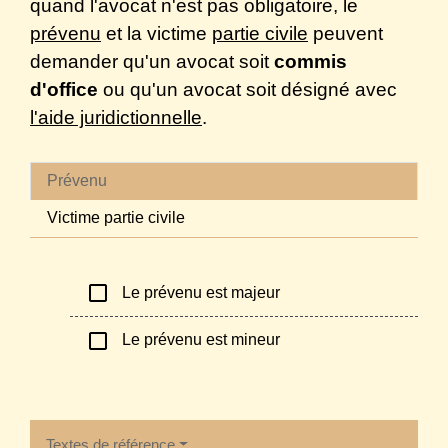
quand l'avocat n'est pas obligatoire, le
prévenu
et la victime
partie civile
peuvent
demander qu'un avocat soit
commis
d'office
ou qu'un avocat soit désigné avec
l'aide juridictionnelle
.
Prévenu
Victime partie civile
check_box_outline_blank
Le prévenu est majeur
check_box_outline_blank
Le prévenu est mineur
Textes de référence