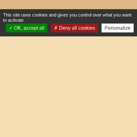
This site uses cookies and gives you control over what you want
to activate
OK, accept all
Deny all cookies
Personalize
Liens
Oise mobilité
Service Public
Agence nationale des titres sécurisés
Partenaires institutionnels
Communauté d'Agglo du Beauvaisis
Département de l'Oise
Région Hauts-de-France