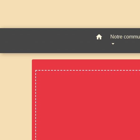
home
Notre comm