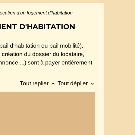
location d'un logement d'habitation
MENT D'HABITATION
il d'habitation ou bail mobilité),
, création du dossier du locataire,
'annonce ...) sont à payer entièrement
Tout replier
Tout déplier
keyboard_arrow_up
keyboard_arrow_down