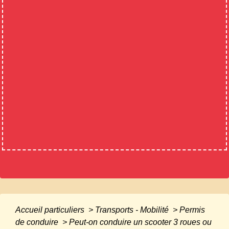
Accueil particuliers
>
Transports - Mobilité
>
Permis
de conduire
>
Peut-on conduire un scooter 3 roues ou