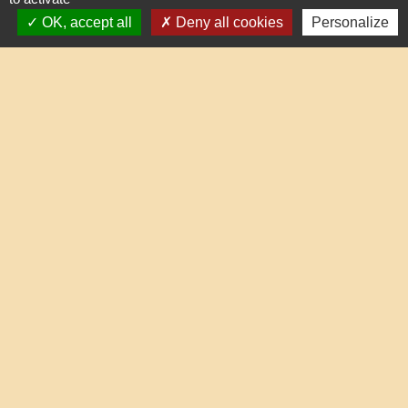
OK, accept all
Deny all cookies
Personalize
60510 Lafraye - FRANCE
+33 3 44 80 47 31
Contact par formulaire
horaires d'ouverture au public
le mercredi de 17h à 19h
Liens
Oise mobilité
Service Public
Agence nationale des titres sécurisés