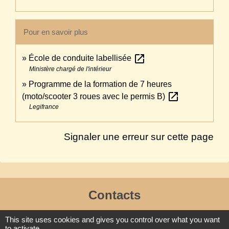
Pour en savoir plus
open_in_new
École de conduite labellisée
Ministère chargé de l'intérieur
Programme de la formation de 7 heures
open_in_new
(moto/scooter 3 roues avec le permis B)
Legifrance
Signaler une erreur sur cette page
Contacts
Commune de Lafraye
This site uses cookies and gives you control over what you want
19, rue de l'Eglise
to activate