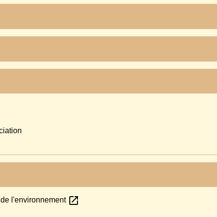
ciation
open_in_new
 de l'environnement