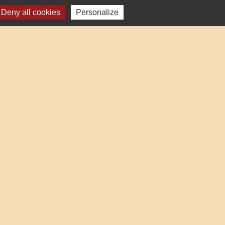
Deny all cookies
Personalize
res institutionnels
auté d'Agglo du Beauvaisis
ment de l'Oise
 Hauts-de-France
éalisé par KOM Conseil