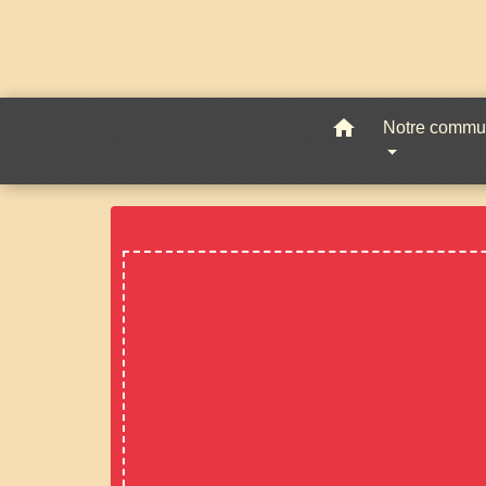
home
Notre comm