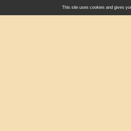
This site uses cookies and gives you
Liens
Oise mobilité
Service Public
Agence nationale des tit