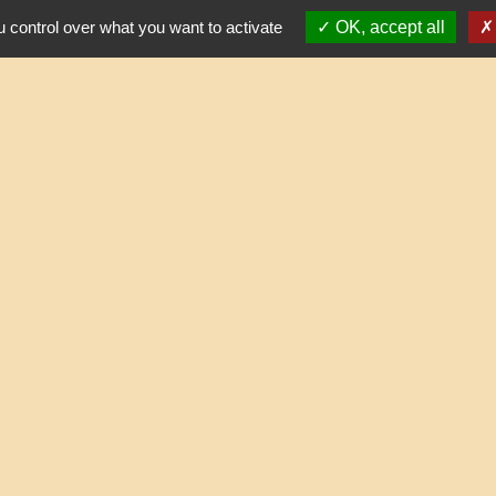
Contact par formulaire
 control over what you want to activate
OK, accept all
horaires d'ouverture au public
le mercredi de 17h à 19h
Partenai
Commun
Départe
res sécurisés
Région
Site r