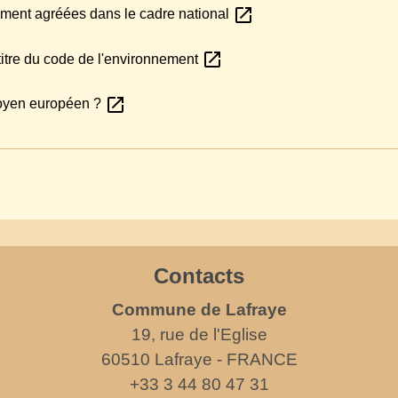
open_in_new
nement agréées dans le cadre national
open_in_new
 titre du code de l'environnement
open_in_new
itoyen européen ?
Contacts
Commune de Lafraye
19, rue de l'Eglise
60510 Lafraye - FRANCE
+33 3 44 80 47 31