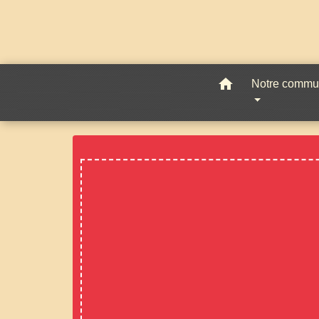
home
Notre comm