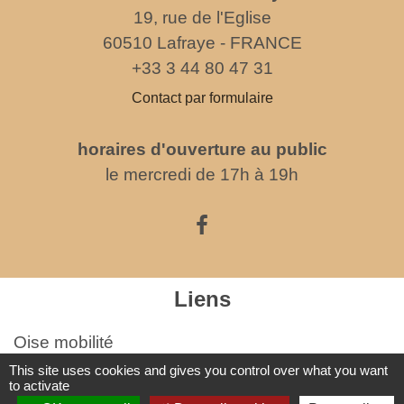
19, rue de l'Eglise
60510 Lafraye - FRANCE
+33 3 44 80 47 31
Contact par formulaire
horaires d'ouverture au public
le mercredi de 17h à 19h
Liens
Oise mobilité
Service Public
This site uses cookies and gives you control over what you want
to activate
Agence nationale des titres sécurisés