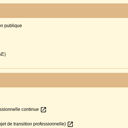
on publique
AE)
open_in_new
essionnelle continue
open_in_new
jet de transition professionnelle)