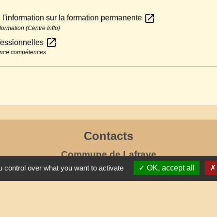
open_in_new
l'information sur la formation permanente
formation (Centre Inffo)
open_in_new
ofessionnelles
rance compétences
Contacts
Commune de Lafraye
19, rue de l'Eglise
 control over what you want to activate
OK, accept all
60510 Lafraye - FRANCE
+33 3 44 80 47 31
Contact par formulaire