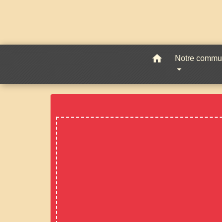
home
Notre comm