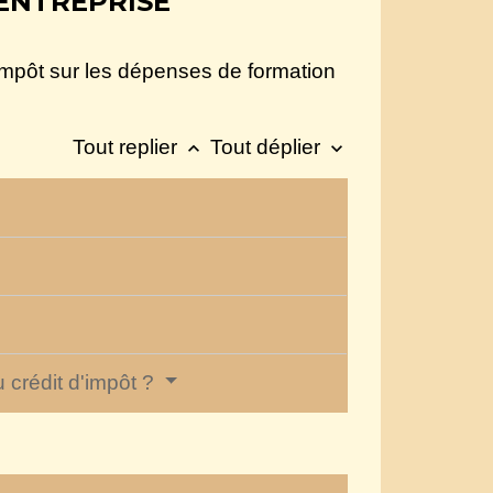
'ENTREPRISE
'impôt sur les dépenses de formation
Tout replier
Tout déplier
keyboard_arrow_up
keyboard_arrow_down
u crédit d'impôt ?