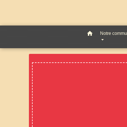
home
Notre comm