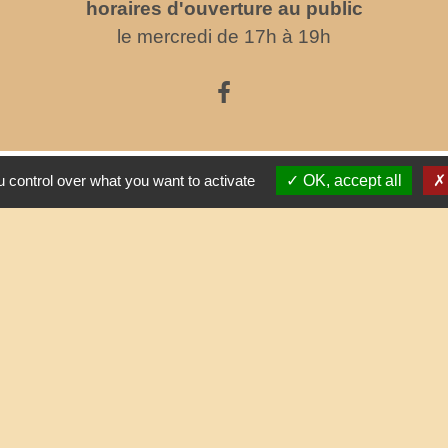
horaires d'ouverture au public
le mercredi de 17h à 19h
Partenai
 control over what you want to activate
OK, accept all
Commun
Départe
res sécurisés
Région
Site r
tique de confidentialité
-
Accessibilité
-
Plan du site