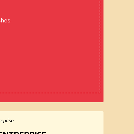
ches
reprise