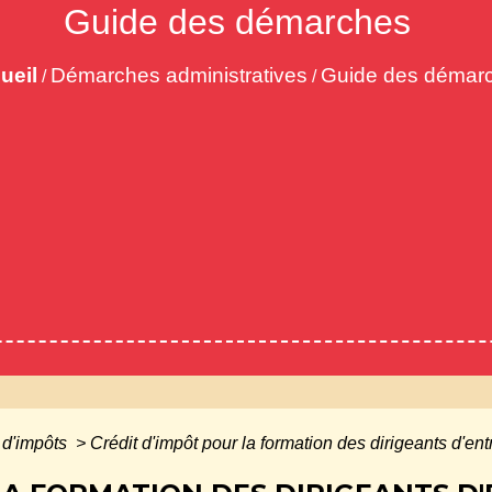
Guide des démarches
ueil
Démarches administratives
Guide des démar
/
/
 d'impôts
>
Crédit d'impôt pour la formation des dirigeants d'ent