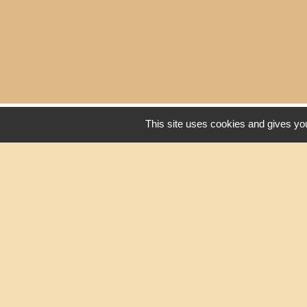
Liens
This site uses cookies and gives you
Oise mobilité
Service Public
Agence nationale des tit
Mentions légales
-
Poli