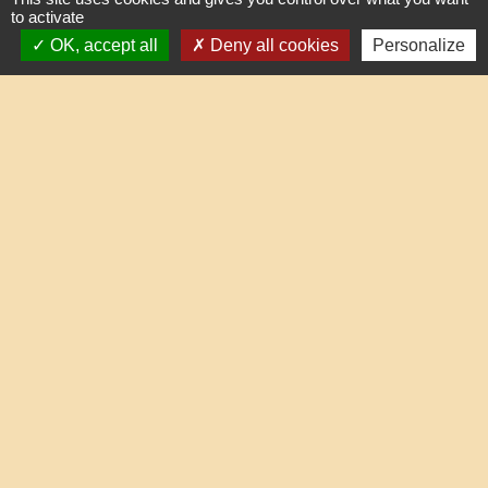
to activate
OK, accept all
Deny all cookies
Personalize
Liens
Oise mobilité
Service Public
Agence nationale des titres sécurisés
Partenaires institutionnels
Communauté d'Agglo du Beauvaisis
Département de l'Oise
Région Hauts-de-France
Site réalisé par KOM Conseil
Mentions légales
-
Politique de confidentialité
-