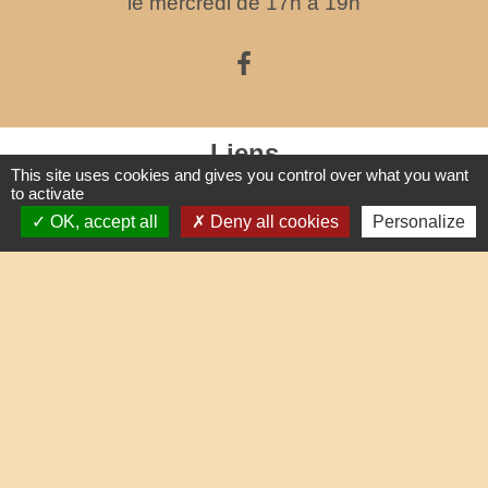
le mercredi de 17h à 19h
Liens
This site uses cookies and gives you control over what you want
to activate
Oise mobilité
OK, accept all
Deny all cookies
Personalize
Service Public
Agence nationale des titres sécurisés
Partenaires institutionnels
Communauté d'Agglo du Beauvaisis
Département de l'Oise
Région Hauts-de-France