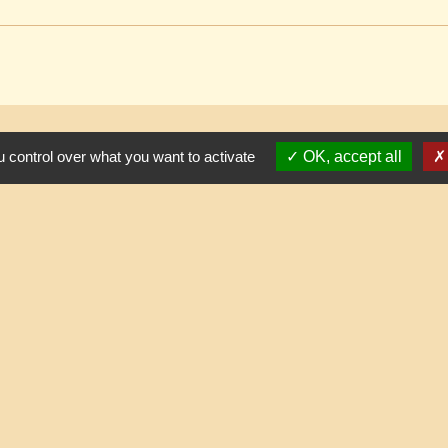
 control over what you want to activate
OK, accept all
Contacts
Commune de Lafraye
19, rue de l'Eglise
60510 Lafraye - FRANCE
+33 3 44 80 47 31
Contact par formulaire
horaires d'ouverture au public
le mercredi de 17h à 19h