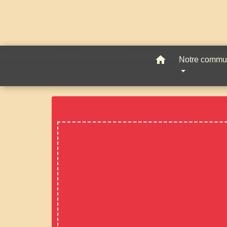
home
Notre comm