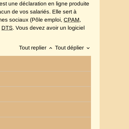
est une déclaration en ligne produite
acun de vos salariés. Elle sert à
smes sociaux (Pôle emploi,
CPAM
,
a
DTS
. Vous devez avoir un logiciel
Tout replier
Tout déplier
keyboard_arrow_up
keyboard_arrow_down