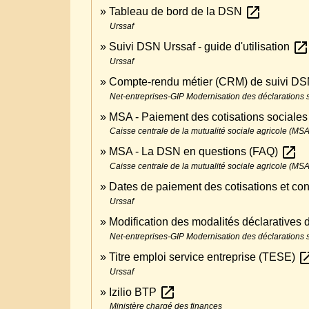
open_in_new
Tableau de bord de la DSN
Urssaf
open_in_new
Suivi DSN Urssaf - guide d'utilisation
Urssaf
Compte-rendu métier (CRM) de suivi DS
Net-entreprises-GIP Modernisation des déclarations 
MSA - Paiement des cotisations social
Caisse centrale de la mutualité sociale agricole (MSA
open_in_new
MSA - La DSN en questions (FAQ)
Caisse centrale de la mutualité sociale agricole (MSA
Dates de paiement des cotisations et con
Urssaf
Modification des modalités déclaratives
Net-entreprises-GIP Modernisation des déclarations 
open_in
Titre emploi service entreprise (TESE)
Urssaf
open_in_new
Izilio BTP
Ministère chargé des finances