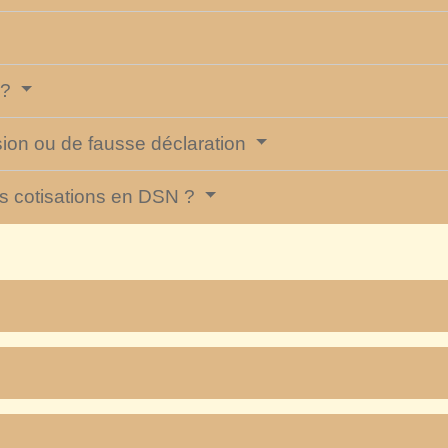
 ?
ion ou de fausse déclaration
s cotisations en DSN ?