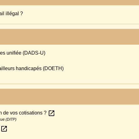
l illégal ?
les unifiée (DADS-U)
availleurs handicapés (DOETH)
open_in_new
n de vos cotisations ?
ique (DITP)
open_in_new
N