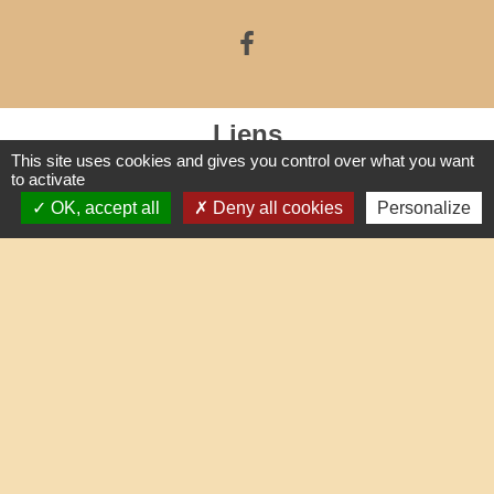
Liens
This site uses cookies and gives you control over what you want
to activate
Oise mobilité
OK, accept all
Deny all cookies
Personalize
Service Public
Agence nationale des titres sécurisés
Partenaires institutionnels
Communauté d'Agglo du Beauvaisis
Département de l'Oise
Région Hauts-de-France
Site réalisé par KOM Conseil