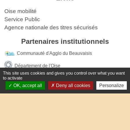
Oise mobilité
Service Public
Agence nationale des titres sécurisés
Partenaires institutionnels
Communauté d'Agglo du Beauvaisis
Département de l'Oise
This site uses cookies and gives you control over what you want
to activate
Région Hauts-de-France
OK, accept all
Deny all cookies
Personalize
Site réalisé par KOM Conseil
Mentions légales
-
Politique de confidentialité
-
Accessibilité
-
Plan du site
-