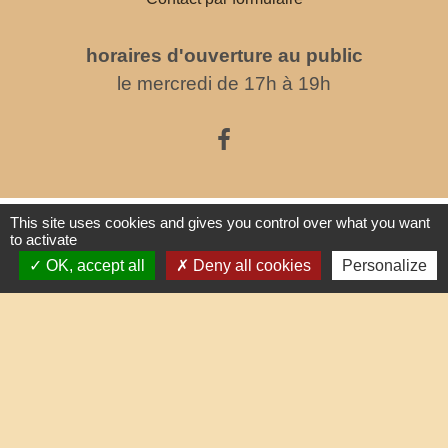
horaires d'ouverture au public
le mercredi de 17h à 19h
Liens
This site uses cookies and gives you control over what you want
to activate
OK, accept all
Deny all cookies
Personalize
Oise mobilité
Service Public
Agence nationale des titres sécurisés
Partenaires institutionnels
Communauté d'Agglo du Beauvaisis