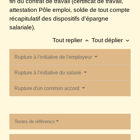
fin du contrat de travail (certificat de travail,
attestation Pôle emploi, solde de tout compte
récapitulatif des dispositifs d'épargne
salariale).
Tout replier
Tout déplier
keyboard_arrow_up
keyboard_arrow_down
Rupture à l'initiative de l'employeur
Rupture à l'initiative du salarié
Rupture d'un commun accord
Textes de référence