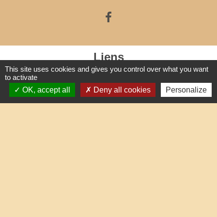
Liens
This site uses cookies and gives you control over what you want
to activate
Oise mobilité
OK, accept all
Deny all cookies
Personalize
Service Public
Agence nationale des titres sécurisés
Partenaires institutionnels
Communauté d'Agglo du Beauvaisis
Département de l'Oise
Région Hauts-de-France
Site réalisé par KOM Conseil