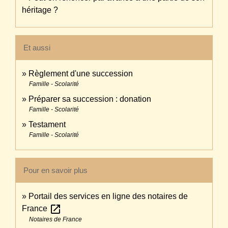
héritage ?
Et aussi
Règlement d'une succession
Famille - Scolarité
Préparer sa succession : donation
Famille - Scolarité
Testament
Famille - Scolarité
Pour en savoir plus
Portail des services en ligne des notaires de
open_in_new
France
Notaires de France