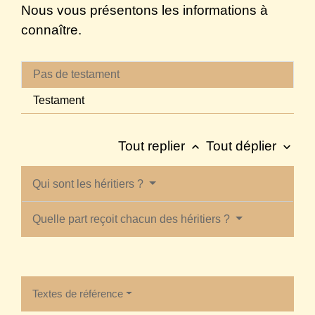
Nous vous présentons les informations à
connaître.
Pas de testament
Testament
Tout replier
Tout déplier
keyboard_arrow_up
keyboard_arrow_down
Qui sont les héritiers ?
Quelle part reçoit chacun des héritiers ?
Textes de référence