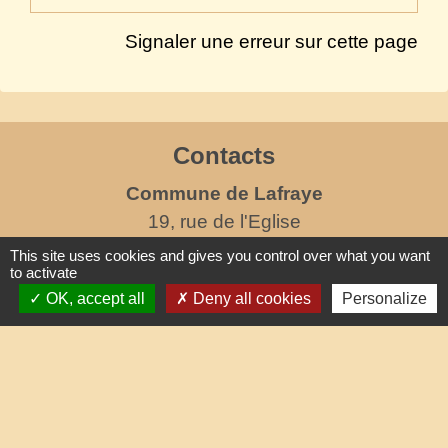
Signaler une erreur sur cette page
Contacts
Commune de Lafraye
19, rue de l'Eglise
60510 Lafraye - FRANCE
This site uses cookies and gives you control over what you want
to activate
+33 3 44 80 47 31
OK, accept all
Deny all cookies
Personalize
Contact par formulaire
horaires d'ouverture au public
le mercredi de 17h à 19h