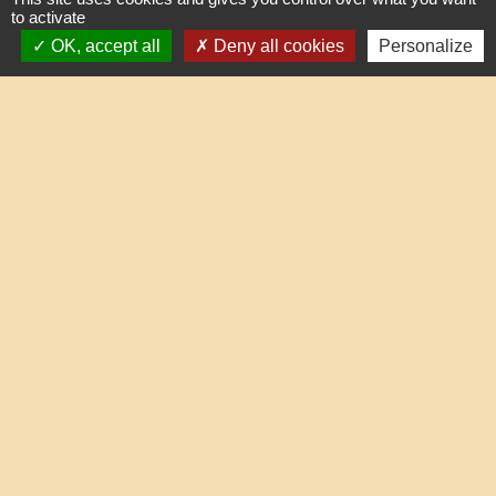
to activate
OK, accept all
Deny all cookies
Personalize
Liens
Oise mobilité
Service Public
Agence nationale des titres sécurisés
Partenaires institutionnels
Communauté d'Agglo du Beauvaisis
Département de l'Oise
Région Hauts-de-France
Site réalisé par KOM Conseil
Mentions légales
-
Politique de confidentialité
-