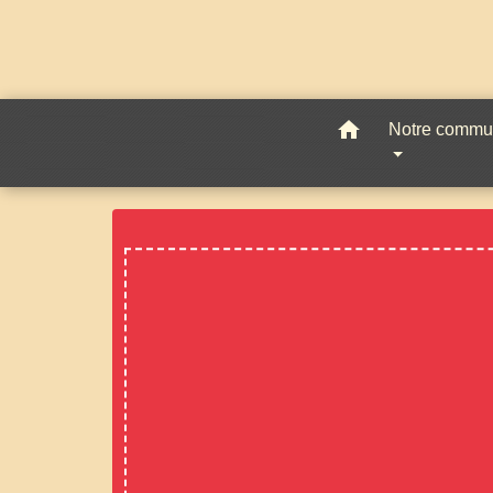
home
Notre comm