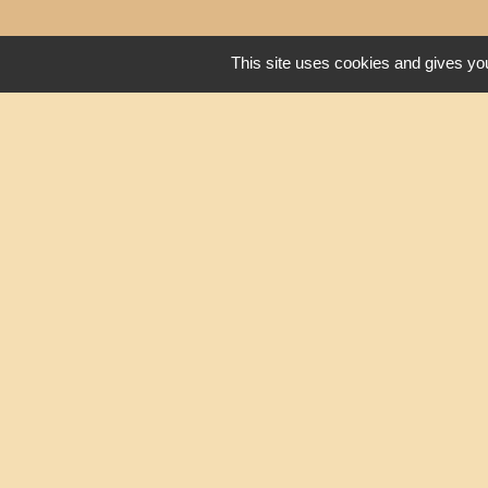
This site uses cookies and gives you
Liens
Oise mobilité
Service Public
Agence nationale des tit
Mentions légales
-
Poli