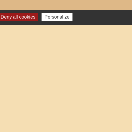
Deny all cookies
Personalize
res institutionnels
auté d'Agglo du Beauvaisis
ment de l'Oise
 Hauts-de-France
éalisé par KOM Conseil
-
Gestion des cookies