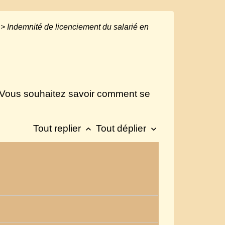
>
Indemnité de licenciement du salarié en
s. Vous souhaitez savoir comment se
Tout replier
Tout déplier
keyboard_arrow_up
keyboard_arrow_down