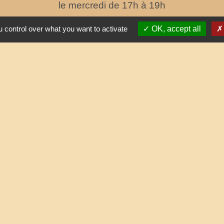
le mercredi de 17h à 19h
 control over what you want to activate
OK, accept all
Partenai
Commun
Départe
res sécurisés
Région
Site r
tique de confidentialité
-
Accessibilité
-
Plan du site