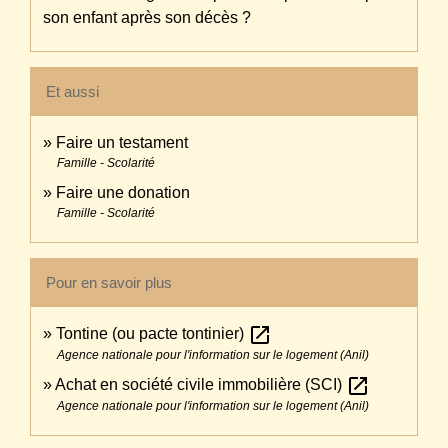
son enfant après son décès ?
Et aussi
Faire un testament
Famille - Scolarité
Faire une donation
Famille - Scolarité
Pour en savoir plus
open_in_new
Tontine (ou pacte tontinier)
Agence nationale pour l'information sur le logement (Anil)
open_in_new
Achat en société civile immobilière (SCI)
Agence nationale pour l'information sur le logement (Anil)